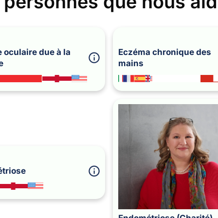
 personnes que nous ai
 oculaire due à la
Eczéma chronique des
e
mains
triose