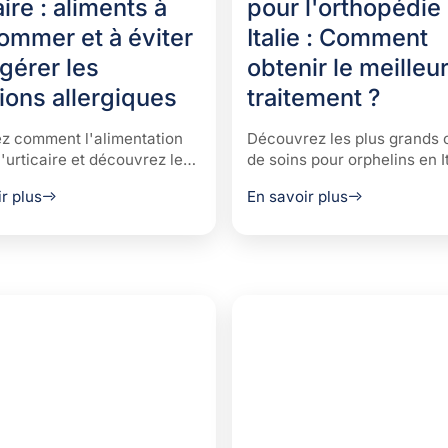
aire : aliments à
pour l'orthopédie
ommer et à éviter
Italie : Comment
gérer les
obtenir le meilleu
ions allergiques
traitement ?
z comment l'alimentation
Découvrez les plus grands 
l'urticaire et découvrez les
de soins pour orphelins en It
s à consommer et à éviter
l'on peut obtenir des diagno
r plus
En savoir plus
er les réactions allergiques
précis et des traitements
ire les poussées de manière
personnalisés pour améliore
.
gestion de la maladie.