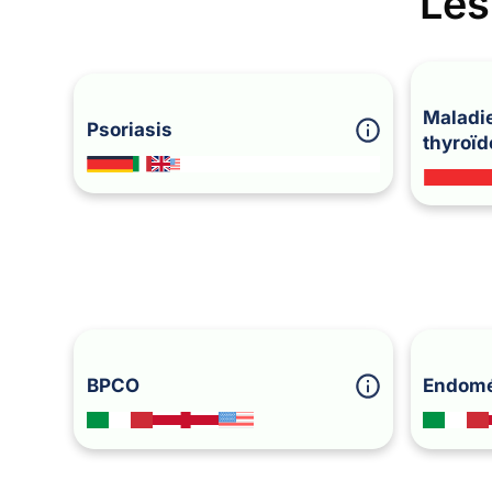
Les
Maladie
Psoriasis
thyroïd
BPCO
Endomé