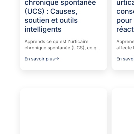
chronique spontanée
urtic
(UCS) : Causes,
cons
soutien et outils
pour 
intelligents
réact
Apprends ce qu'est l'urticaire
Apprene
chronique spontanée (UCS), ce qui
affecte 
la déclenche et comment des
aliment
En savoir plus
En savoi
milliers de patients trouvent clarté
pour gér
et soutien grâce à l'outil d'IA de
et rédu
Mamahealth.
efficace