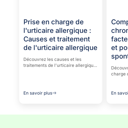
Prise en charge de
Compr
l'urticaire allergique :
chron
Causes et traitement
fact
de l'urticaire allergique
et p
spon
Découvrez les causes et les
traitements de l'urticaire allergique,
Découvre
y compris les allergies alimentaires,
charge d
les médicaments et les
compris
déclencheurs environnementaux,
spontan
afin de gérer et de prévenir les
comprend
En savoir plus
En savoi
poussées d'urticaire.
persista