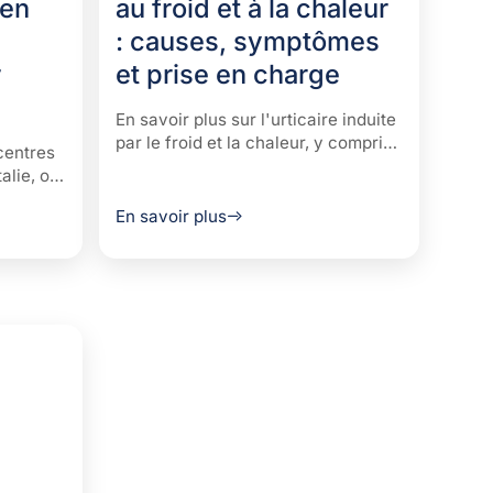
 en
au froid et à la chaleur
: causes, symptômes
r
et prise en charge
En savoir plus sur l'urticaire induite
par le froid et la chaleur, y compris
centres
les causes, les symptômes et les
alie, où
stratégies de gestion efficaces pour
stics
aider à gérer l'urticaire induite par
En savoir plus
la température.
r la