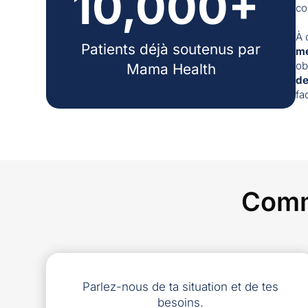
10,000+
co
À 
Patients déjà soutenus par
me
ob
Mama Health
de
fa
Comm
Parlez-nous de ta situation et de tes
besoins.