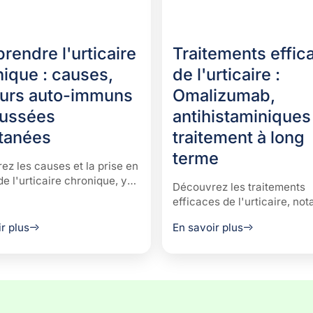
endre l'urticaire
Traitements effic
ique : causes,
de l'urticaire :
eurs auto-immuns
Omalizumab,
oussées
antihistaminiques
tanées
traitement à long
terme
z les causes et la prise en
e l'urticaire chronique, y
Découvrez les traitements
 les types auto-immuns et
efficaces de l'urticaire, n
és, afin de mieux
l'Omalizumab, les meilleurs
re et gérer l'urticaire
r plus
En savoir plus
antihistaminiques et les opt
nte.
thérapeutiques à long term
gérer les symptômes et amél
qualité de vie.