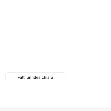
informazion
Individuiamo ciò che le
persone che convivono
Attingiamo da 
con queste condizioni
mediche, linee
hanno bisogno di sapere,
ufficiali e org
le loro domande e le loro
sanitarie affida
preoccupazioni.
trasformarle i
chiare.
Fatti un'idea chiara