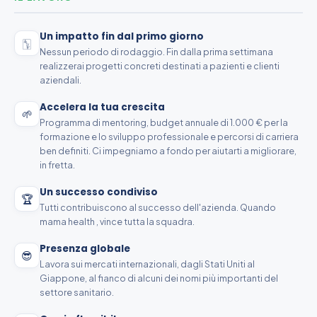
Un impatto fin dal primo giorno
🀦
Nessun periodo di rodaggio. Fin dalla prima settimana
realizzerai progetti concreti destinati a pazienti e clienti
aziendali.
Accelera la tua crescita
🌱
Programma di mentoring, budget annuale di 1.000 € per la
formazione e lo sviluppo professionale e percorsi di carriera
ben definiti. Ci impegniamo a fondo per aiutarti a migliorare,
in fretta.
Un successo condiviso
🏆
Tutti contribuiscono al successo dell'azienda. Quando
mama health , vince tutta la squadra.
Presenza globale
😎
Lavora sui mercati internazionali, dagli Stati Uniti al
Giappone, al fianco di alcuni dei nomi più importanti del
settore sanitario.