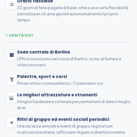
Orario flessibile
⚖️
20 giorni di ferie pagate di base, oltre a una certa flessibilità
pensata per chi ama gestire autonomamente il proprio
tempo.
I VANTAGGI
Sede centrale di Berlino
🏢
Ufficio nuovissimo nel cuore di Berlino, vicino al fiume e a
ottimi ristoranti.
Palestra, sport e corsi
🏋️
Rimani attivo come preferisci. Ci pensiamo noi.
Le migliori attrezzature e strumenti
💻
Il miglior hardware e software per permetterti di dare il meglio
di te.
Ritiri di gruppo ed eventi sociali periodici
✈️
Una vacanza annuale e eventi di gruppo regolari per
ricaricare le batterie, rafforzare i legami e divertirsi insieme.