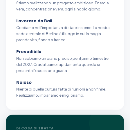
Stiamo realizzando un progetto ambizioso. Energia
vera, concentrazione vera, ogni singolo giorno.
Lavorare da Bali
Crediamo nell'importanza di stare insieme. La nostra
sede centrale di Berlino è il luogo in cui la magia
prende vita, fianco a fianco.
Prevedibile
Non abbiamo un piano preciso per il primo trimestre
del 2027. Ci adattiamo rapidamente quando si
presenta l'occasione giusta.
Noioso
Niente di quella cultura fatta di riunioni a non finire.
Realizziamo, impariamo e miglioriamo.
DI COSA SI TRATTA