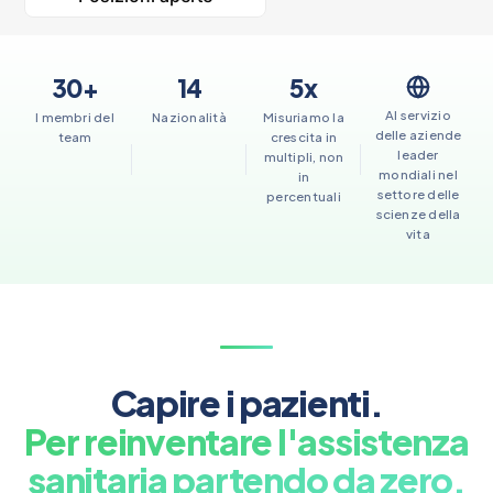
30+
14
5x
Al servizio
I membri del
Nazionalità
Misuriamo la
delle aziende
team
crescita in
leader
multipli, non
mondiali nel
in
settore delle
percentuali
scienze della
vita
Capire i pazienti.
Per reinventare l'assistenza
sanitaria partendo da zero.