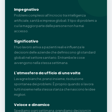
Impegnativo
Problemi complessi all'incrocio tra intelligenza
artificiale, sanità e imprese globali. Il tipo di problemi a
cui la maggior parte delle persone non ha mai
accesso.
Significativo
Il tuo lavoro arriva a pazienti reali e influenza le
decisioni delle aziende che definiscono gli standard
globali nel settore sanitario. Entrambe le cose
avvengono nella stessa settimana.
L'atmosfera da ufficio di una volta
Lavagne bianche, pranzi insieme, risoluzione
spontanea dei problemi. È proprio quando si lavora
tutti insieme nella stessa stanza che nascono le idee
migliori.
Veloce e dinamico
Spediamo ogni settimana, prendiamo decisioni in