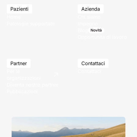
Pazienti
Azienda
Home
Chi siamo
Patologie supportate
Impegno
Blog
Novità
Opportunità di lavoro
Partner
Contattaci
Per le
Contattaci
organizzazioni
Diventa nostro partner
Pubblicazioni