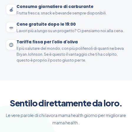
Consumo giornaliero di carburante
🍎
Frutta fresca, snack e bevande sempre disponibili.
Cene gratuite dopo le 19:00
🥗
Lavori più a lungo su un progetto? Ci pensiamo noi alla cena.
Tariffa fissa per l'olio d'oliva
😊
Il più salutare del mondo, con più polifenoli di quanti ne beva
Bryan Johnson. Se è questo il vantaggio che ti ha colpito,
questo è proprio il posto giusto per te.
Sentilo direttamente da loro.
Le vere parole di chi lavora mama health giorno per migliorare
mama health .