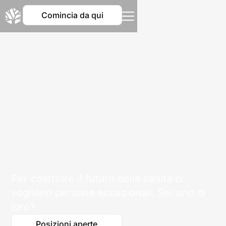
Comincia da qui
Una missione importante.
Un team motivato.
Un'enorme opportunità.
Per costruire il futuro della sanità ci
vogliono persone eccezionali. Sei uno di
loro?
Posizioni aperte