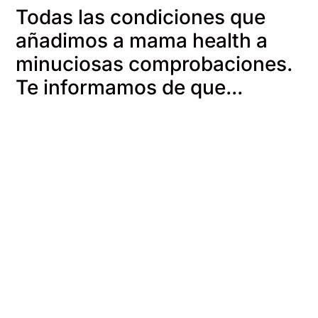
Todas las condiciones que
añadimos a mama health a
minuciosas comprobaciones.
Te informamos de que...
Empezamos por ti
Recopilam
informació
Analizamos lo que las
personas que viven con
Recopilamos i
estas enfermedades
de estudios m
necesitan saber, así como
directrices ofi
sus dudas y
organizaciones
preocupaciones.
de confianza, 
convertimos e
explicaciones 