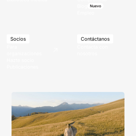
Blog
Nuevo
Empleo
Socios
Contáctanos
Para
Contacta con
organizaciones
nosotros
Hazte socio
Publicaciones