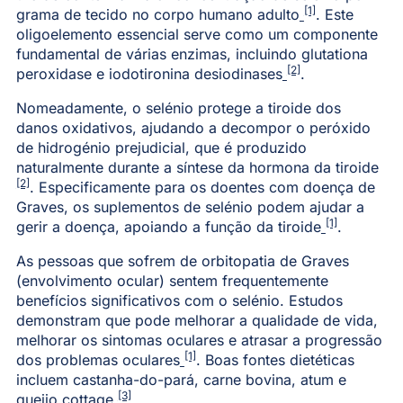
[1]
grama de tecido no corpo humano adulto
. Este
oligoelemento essencial serve como um componente
fundamental de várias enzimas, incluindo glutationa
[2]
peroxidase e iodotironina desiodinases
.
Nomeadamente, o selénio protege a tiroide dos
danos oxidativos, ajudando a decompor o peróxido
de hidrogénio prejudicial, que é produzido
naturalmente durante a síntese da hormona da tiroide
[2]
. Especificamente para os doentes com doença de
Graves, os suplementos de selénio podem ajudar a
[1]
gerir a doença, apoiando a função da tiroide
.
As pessoas que sofrem de orbitopatia de Graves
(envolvimento ocular) sentem frequentemente
benefícios significativos com o selénio. Estudos
demonstram que pode melhorar a qualidade de vida,
melhorar os sintomas oculares e atrasar a progressão
[1]
dos problemas oculares
. Boas fontes dietéticas
incluem castanha-do-pará, carne bovina, atum e
[3]
queijo cottage
.