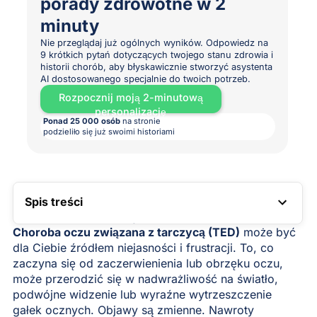
porady zdrowotne w 2
minuty
Nie przeglądaj już ogólnych wyników. Odpowiedz na
9 krótkich pytań dotyczących twojego stanu zdrowia i
historii chorób, aby błyskawicznie stworzyć asystenta
AI dostosowanego specjalnie do twoich potrzeb.
Rozpocznij moją 2-minutową
personalizację
Ponad 25 000 osób
na stronie
podzieliło się już swoimi historiami
Spis treści
LINK DO SPISU TREŚCI
Choroba oczu związana z tarczycą (TED)
może być
dla Ciebie źródłem niejasności i frustracji. To, co
zaczyna się od zaczerwienienia lub obrzęku oczu,
może przerodzić się w nadwrażliwość na światło,
podwójne widzenie lub wyraźne wytrzeszczenie
gałek ocznych. Objawy są zmienne. Nawroty