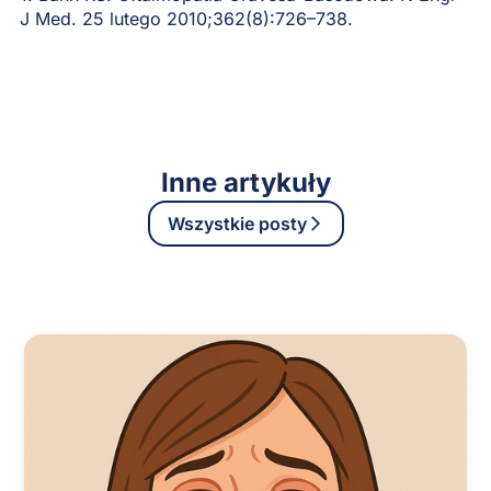
J Med. 25 lutego 2010;362(8):726–738.
Inne artykuły
Wszystkie posty