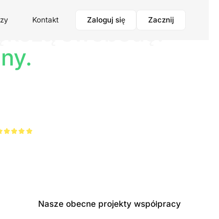
Zaloguj się
Zacznij
rzy
Kontakt
iększą swobodę.
ny.
ić głos
dzanie
tnej.
aufało nam ponad 40 000 pacjentów
Nasze obecne projekty współpracy