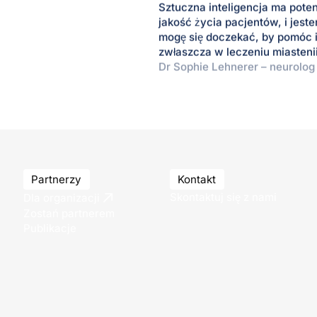
Sztuczna inteligencja ma pote
jakość życia pacjentów, i je
mogę się doczekać, by pomóc i
zwłaszcza w leczeniu miastenii
Dr Sophie Lehnerer – neurolog
Partnerzy
Kontakt
Skontaktuj się z nami
Dla organizacji
Zostań partnerem
Publikacje