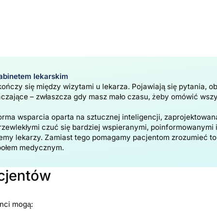
abinetem lekarskim
kończy się między wizytami u lekarza. Pojawiają się pytania, o
aczające – zwłaszcza gdy masz mało czasu, żeby omówić wszy
orma wsparcia oparta na sztucznej inteligencji, zaprojektowa
zewlekłymi czuć się bardziej wspieranymi, poinformowanymi
emy lekarzy. Zamiast tego pomagamy pacjentom zrozumieć to, 
społem medycznym.
cjentów
nci mogą: