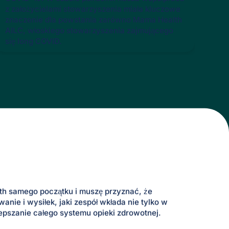
z założycielami stowarzyszenia miała kluczowe
znaczenie dla powstania zarówno Mama Health
AILC, włoskiego stowarzyszenia zajmującego
się long COVID.
th samego początku i muszę przyznać, że
ie i wysiłek, jaki zespół wkłada nie tylko w
epszanie całego systemu opieki zdrowotnej.