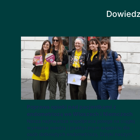
Dowiedz 
Poprawa opieki nad pacjentkami z
endometriozą we Włoszech i Niemczech
Nasza najtrwalsza współpraca polega na ciągłej
wymianie wiedzy i praktycznym wsparciu dla
osób dotkniętych endometriozą. Dzięki naszym