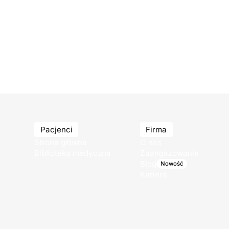
Pacjenci
Firma
Strona główna
O nas
Biblioteka medyczna
Zaangażowanie
Blog
Nowość
Kariera