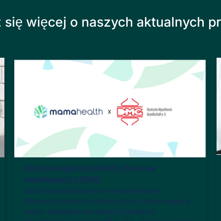
się więcej o naszych aktualnych p
Nasze wsparcie dla MG Care we
współpracy z DMG
Ściśle współpracujemy z największym
stowarzyszeniem w Niemczech, które wspiera
osoby dotknięte miastenią (Deutsche