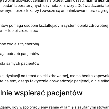
ię swoimi doświadczeniami na przestrzeni czasu,
mama health
i badań laboratoryjnych czy notatki z wizyt. Doświadczenia 
wanych przez lekarzy i zawsze są anonimizowane oraz agre
ntów pomaga osobom kształtującym system opieki zdrowotnej
m – lepiej zrozumieć:
ne życie z tą chorobą
aja potrzeb pacjentów
e dla samych pacjentów
zej dyskusji na temat opieki zdrowotnej, mama health zapewni
te na tym, czego faktycznie doświadczają pacjenci, a nie tylko
nie wspierać pacjentów
iągamy, gdy współpracujemy ramię w ramię z zaufanymi stowa