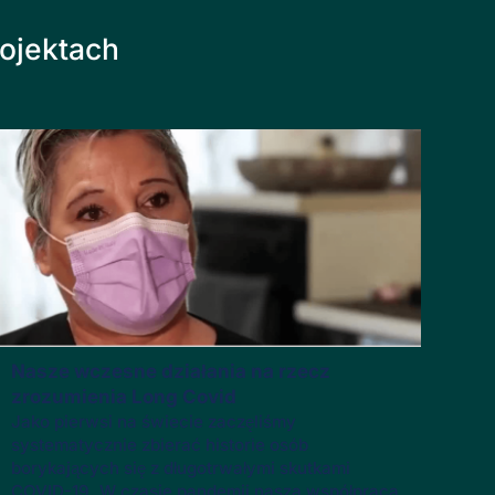
rojektach
Nasze wczesne działania na rzecz
zrozumienia Long Covid
Jako pierwsi na świecie zaczęliśmy
systematycznie zbierać historie osób
borykających się z długotrwałymi skutkami
COVID-19. W czasie pandemii nasza współpraca