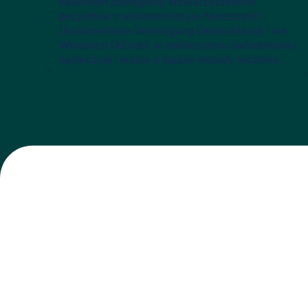
badaniom pomagamy stowarzyszeniom
pacjentów z endometriozą w Niemczech
(Endometriose Vereinigung Deutschland) i we
Włoszech (AEndo) w podnoszeniu świadomości
społecznej i walce o lepsze metody leczenia.