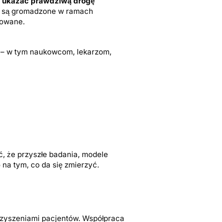
 ukazać prawdziwą drogę
te są gromadzone w ramach
gowane.
 – w tym naukowcom, lekarzom,
ć, że przyszłe badania, modele
 na tym, co da się zmierzyć.
rzyszeniami pacjentów. Współpraca