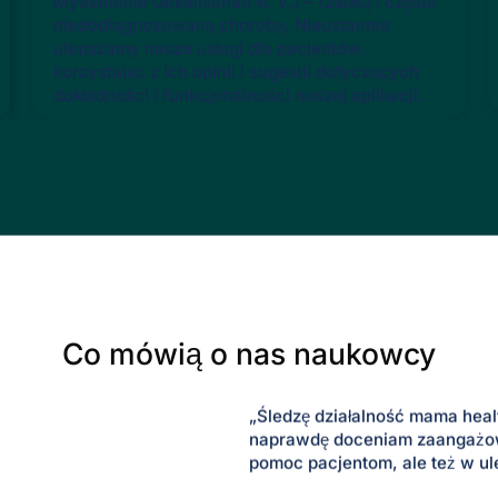
Myasthenie Gesellschaft e. V.) – rzadką i często
niedodiagnozowaną chorobą. Nieustannie
ulepszamy nasze usługi dla pacjentów,
korzystając z ich opinii i sugestii dotyczących
dokładności i funkcjonalności naszej aplikacji.
Co mówią o nas naukowcy
„Śledzę działalność mama heal
naprawdę doceniam zaangażowan
pomoc pacjentom, ale też w ul