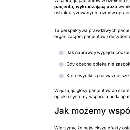
Wspierając pacjentów w dzieleniu s
pacjenta, wykraczającą poza
wynik
ustrukturyzowanych rozmów opraco
Ta perspektywa prawdziwych pacje
organizacjom pacjentów i decydento
Jak naprawdę wygląda codzien
Gdy obecna opieka nie zaspok
Które wyniki są najważniejsz
Włączając głosy pacjentów do szers
opieki i systemy wsparcia będą opar
Jak możemy wspól
Wierzymy, że największe efekty os