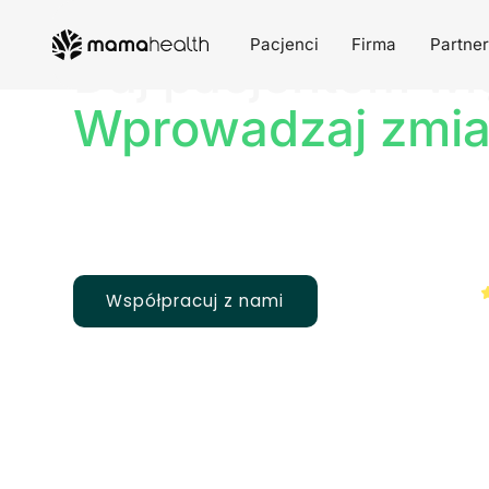
OPRACOWANE PRZEZ LEKARZY
Pacjenci
Firma
Partne
Daj pacjentom w
Wprowadzaj zmia
Współpracuj z mama health wzmocn
pacjentów i przyspieszyć wprowa
znaczących zmian w opiece zdrowo
Współpracuj z nami
Z