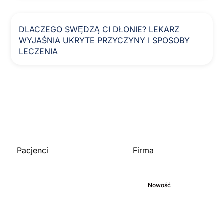
DLACZEGO SWĘDZĄ CI DŁONIE? LEKARZ
WYJAŚNIA UKRYTE PRZYCZYNY I SPOSOBY
LECZENIA
Pacjenci
Firma
Strona główna
O nas
Biblioteka medyczna
Zaangażowanie
Blog
Nowość
Kariera