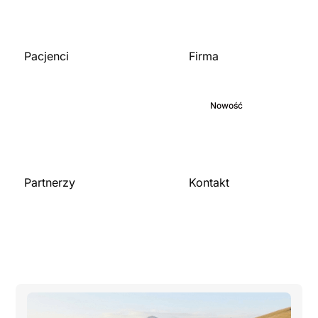
Pacjenci
Firma
Strona główna
O nas
Biblioteka medyczna
Zaangażowanie
Blog
Nowość
Kariera
Partnerzy
Kontakt
Skontaktuj się z nami
Dla organizacji
Zostań partnerem
Publikacje