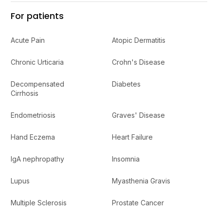
For patients
Acute Pain
Atopic Dermatitis
Chronic Urticaria
Crohn's Disease
Decompensated
Diabetes
Cirrhosis
Endometriosis
Graves' Disease
Hand Eczema
Heart Failure
IgA nephropathy
Insomnia
Lupus
Myasthenia Gravis
Multiple Sclerosis
Prostate Cancer