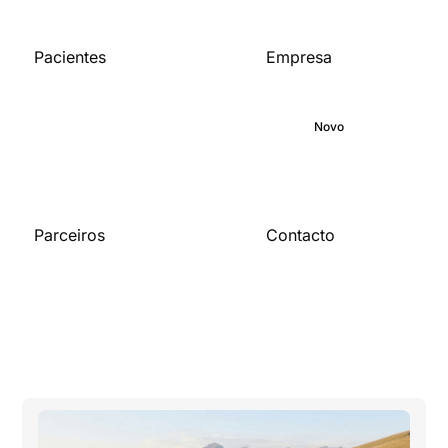
Pacientes
Empresa
Página inicial
Sobre
Biblioteca médica
Compromisso
Blogue
Novo
Carreiras
Parceiros
Contacto
Para as
Contacta-nos
organizações
Torna-te parceiro
Publicações