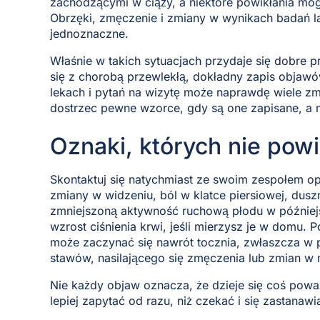
zachodzącymi w ciąży, a niektóre powikłania mo
Obrzęki, zmęczenie i zmiany w wynikach badań l
jednoznaczne.
Właśnie w takich sytuacjach przydaje się dobre 
się z chorobą przewlekłą, dokładny zapis objawó
lekach i pytań na wizytę może naprawdę wiele zmi
dostrzec pewne wzorce, gdy są one zapisane, a n
Oznaki, których nie pow
Skontaktuj się natychmiast ze swoim zespołem opi
zmiany w widzeniu, ból w klatce piersiowej, dusz
zmniejszoną aktywność ruchową płodu w później
wzrost ciśnienia krwi, jeśli mierzysz je w domu. Po
może zaczynać się nawrót tocznia, zwłaszcza w
stawów, nasilającego się zmęczenia lub zmian w
Nie każdy objaw oznacza, że dzieje się coś pow
lepiej zapytać od razu, niż czekać i się zastanawi