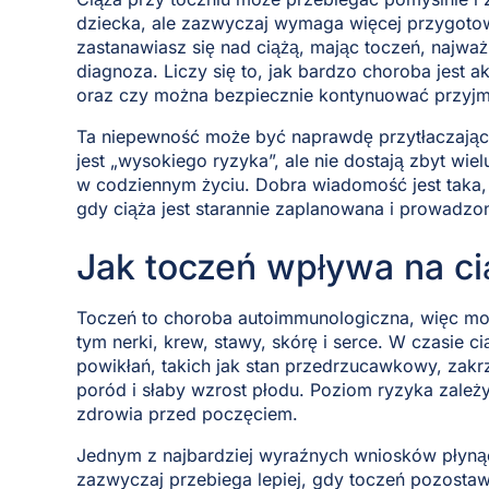
dziecka, ale zazwyczaj wymaga więcej przygotowa
zastanawiasz się nad ciążą, mając toczeń, najważ
diagnoza. Liczy się to, jak bardzo choroba jest a
oraz czy można bezpiecznie kontynuować przyj
Ta niepewność może być naprawdę przytłaczająca.
jest „wysokiego ryzyka”, ale nie dostają zbyt wie
w codziennym życiu. Dobra wiadomość jest taka, 
gdy ciąża jest starannie zaplanowana i prowadzo
Jak toczeń wpływa na ci
Toczeń to choroba autoimmunologiczna, więc moż
tym nerki, krew, stawy, skórę i serce. W czasie 
powikłań, takich jak stan przedrzucawkowy, zakr
poród i słaby wzrost płodu. Poziom ryzyka zależ
zdrowia przed poczęciem.
Jednym z najbardziej wyraźnych wniosków płynący
zazwyczaj przebiega lepiej, gdy toczeń pozostawa