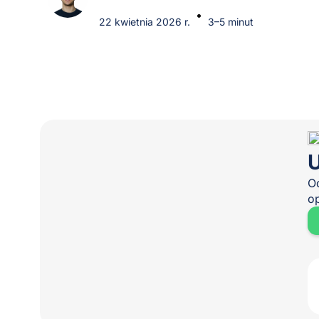
•
22 kwietnia 2026 r.
3–5 minut
U
O
o