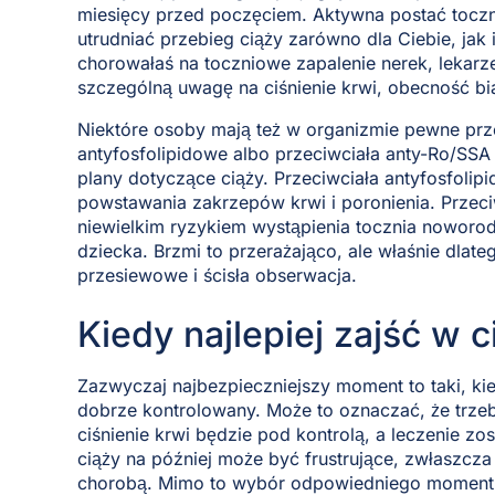
miesięcy przed poczęciem. Aktywna postać toczn
utrudniać przebieg ciąży zarówno dla Ciebie, jak i
chorowałaś na toczniowe zapalenie nerek, lekar
szczególną uwagę na ciśnienie krwi, obecność b
Niektóre osoby mają też w organizmie pewne przec
antyfosfolipidowe albo przeciwciała anty-Ro/SSA
plany dotyczące ciąży. Przeciwciała antyfosfol
powstawania zakrzepów krwi i poronienia. Przeciw
niewielkim ryzykiem wystąpienia tocznia nowor
dziecka. Brzmi to przerażająco, ale właśnie dlat
przesiewowe i ścisła obserwacja.
Kiedy najlepiej zajść w c
Zazwyczaj najbezpieczniejszy moment to taki, kied
dobrze kontrolowany. Może to oznaczać, że trzeb
ciśnienie krwi będzie pod kontrolą, a leczenie z
ciąży na później może być frustrujące, zwłaszcza 
chorobą. Mimo to wybór odpowiedniego momentu 