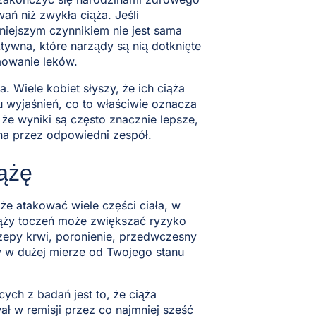
ń niż zwykła ciąża. Jeśli
niejszym czynnikiem nie jest sama
ktywna, które narządy są nią dotknięte
mowanie leków.
 Wiele kobiet słyszy, że ich ciąża
lu wyjaśnień, co to właściwie oznacza
że wyniki są często znacznie lepsze,
na przez odpowiedni zespół.
ążę
e atakować wiele części ciała, w
ciąży toczeń może zwiększać ryzyko
zepy krwi, poronienie, przedwczesny
y w dużej mierze od Twojego stanu
ch z badań jest to, że ciąża
ł w remisji przez co najmniej sześć