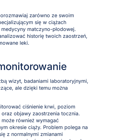
j porozmawiaj zarówno ze swoim
ecjalizującym się w ciążach
tą medycyny matczyno-płodowej.
nalizować historię twoich zaostrzeń,
mowane leki.
monitorowanie
zbą wizyt, badaniami laboratoryjnymi,
zące, ale dzięki temu można
torować ciśnienie krwi, poziom
 oraz objawy zaostrzenia tocznia.
ko może również wymagać
m okresie ciąży. Problem polega na
się z normalnymi zmianami