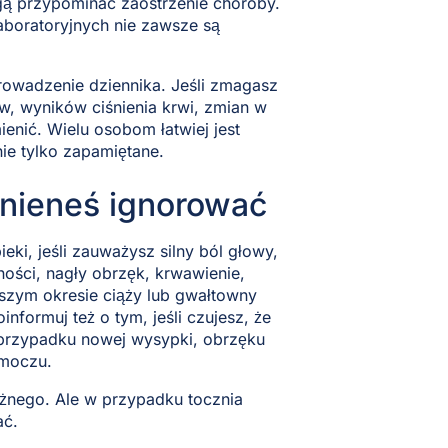
gą przypominać zaostrzenie choroby.
aboratoryjnych nie zawsze są
prowadzenie dziennika. Jeśli zmagasz
w, wyników ciśnienia krwi, zmian w
enić. Wielu osobom łatwiej jest
ie tylko zapamiętane.
inieneś ignorować
eki, jeśli zauważysz silny ból głowy,
ności, nagły obrzęk, krwawienie,
szym okresie ciąży lub gwałtowny
informuj też o tym, jeśli czujesz, że
 przypadku nowej wysypki, obrzęku
 moczu.
ażnego. Ale w przypadku tocznia
ać.