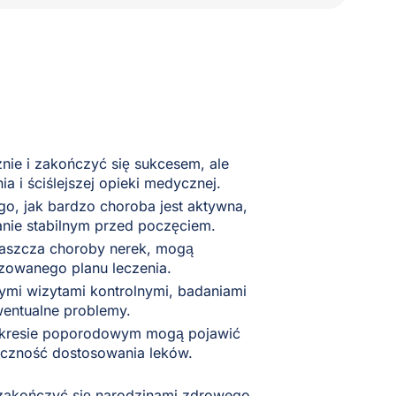
nie i zakończyć się sukcesem, ale
 i ściślejszej opieki medycznej.
go, jak bardzo choroba jest aktywna,
tanie stabilnym przed poczęciem.
właszcza choroby nerek, mogą
izowanego planu leczenia.
zymi wizytami kontrolnymi, badaniami
wentualne problemy.
 okresie poporodowym mogą pojawić
eczność dostosowania leków.
 zakończyć się narodzinami zdrowego