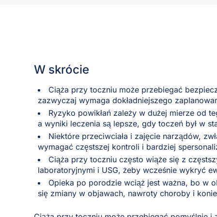
W skrócie
Ciąża przy toczniu może przebiegać bezpiecz
zazwyczaj wymaga dokładniejszego zaplanowania
Ryzyko powikłań zależy w dużej mierze od te
a wyniki leczenia są lepsze, gdy toczeń był w s
Niektóre przeciwciała i zajęcie narządów, z
wymagać częstszej kontroli i bardziej spersonal
Ciąża przy toczniu często wiąże się z częsts
laboratoryjnymi i USG, żeby wcześnie wykryć e
Opieka po porodzie wciąż jest ważna, bo w
się zmiany w objawach, nawroty choroby i koni
Ciąża przy toczniu może przebiegać pomyślnie i