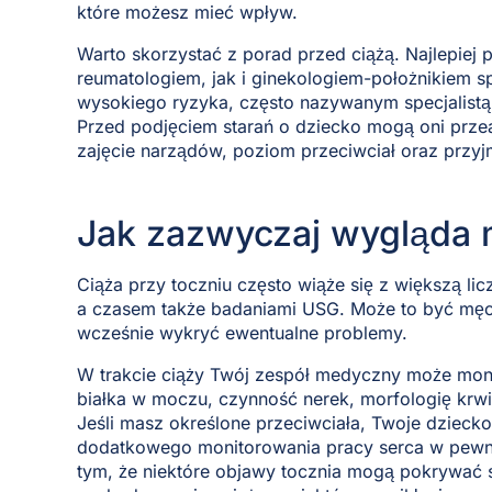
które możesz mieć wpływ.
Warto skorzystać z porad przed ciążą. Najlepie
reumatologiem, jak i ginekologiem-położnikiem sp
wysokiego ryzyka, często nazywanym specjalis
Przed podjęciem starań o dziecko mogą oni przea
zajęcie narządów, poziom przeciwciał oraz przyj
Jak zazwyczaj wygląda 
Ciąża przy toczniu często wiąże się z większą lic
a czasem także badaniami USG. Może to być męc
wcześnie wykryć ewentualne problemy.
W trakcie ciąży Twój zespół medyczny może moni
białka w moczu, czynność nerek, morfologię krwi
Jeśli masz określone przeciwciała, Twoje dziec
dodatkowego monitorowania pracy serca w pewny
tym, że niektóre objawy tocznia mogą pokrywać 