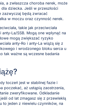
ia, a zwłaszcza choroba nerek, może
 dla dziecka. Jeśli w przeszłości
ze zazwyczaj będą zwracać
iałka w moczu oraz czynność nerek.
iwciała, takie jak przeciwciała
 i anty-La/SSB. Mogą one wpłynąć na
ipidowe mogą zwiększać ryzyko
ciała anty-Ro i anty-La wiążą się z
odkowego i wrodzonego bloku serca u
ego tak ważne są wczesne badania
iążę?
y toczeń jest w stabilnej fazie i
a poczekać, aż ustąpią zaostrzenia,
ostanie zweryfikowane. Odkładanie
jeśli od lat zmagasz się z przewlekłą
to jeden z niewielu czynników, na