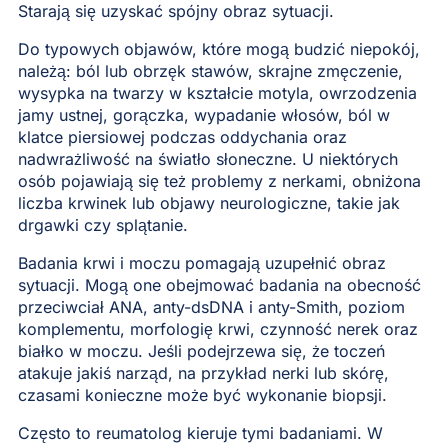
Starają się uzyskać spójny obraz sytuacji.
Do typowych objawów, które mogą budzić niepokój,
należą: ból lub obrzęk stawów, skrajne zmęczenie,
wysypka na twarzy w kształcie motyla, owrzodzenia
jamy ustnej, gorączka, wypadanie włosów, ból w
klatce piersiowej podczas oddychania oraz
nadwrażliwość na światło słoneczne. U niektórych
osób pojawiają się też problemy z nerkami, obniżona
liczba krwinek lub objawy neurologiczne, takie jak
drgawki czy splątanie.
Badania krwi i moczu pomagają uzupełnić obraz
sytuacji. Mogą one obejmować badania na obecność
przeciwciał ANA, anty-dsDNA i anty-Smith, poziom
komplementu, morfologię krwi, czynność nerek oraz
białko w moczu. Jeśli podejrzewa się, że toczeń
atakuje jakiś narząd, na przykład nerki lub skórę,
czasami konieczne może być wykonanie biopsji.
Często to reumatolog kieruje tymi badaniami. W