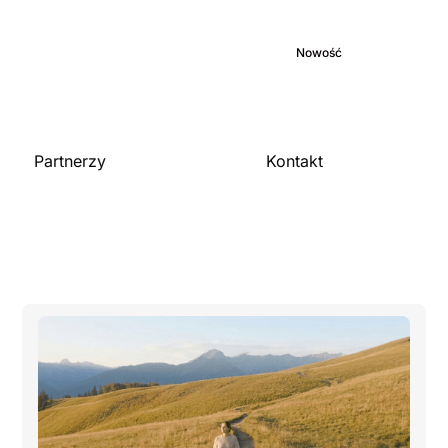
Strona główna
O nas
Biblioteka medyczna
Zaangażowanie
Blog
Nowość
Kariera
Partnerzy
Kontakt
Skontaktuj się z nami
Dla organizacji
Zostań partnerem
Publikacje