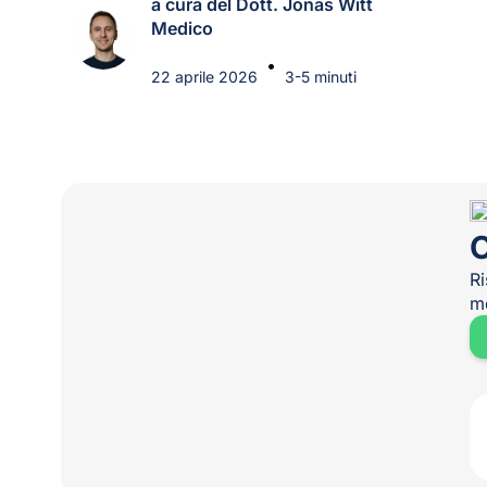
a cura del Dott. Jonas Witt
Medico
•
22 aprile 2026
3-5 minuti
O
Ri
me