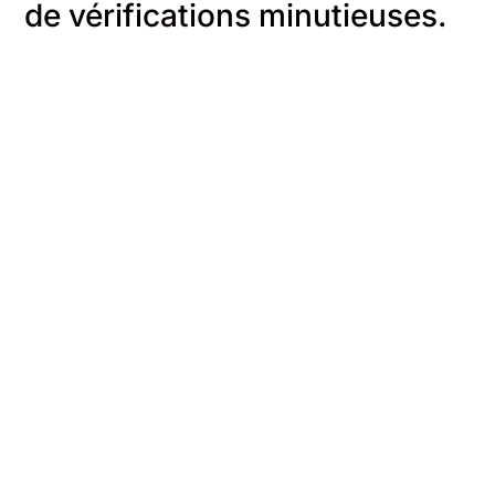
de vérifications minutieuses.
On commence par toi
On recueill
On fait le point sur ce que
On s'appuie su
les personnes qui vivent
recherche médi
avec ces maladies ont
recommandati
besoin de savoir, sur leurs
officielles et d
questions et leurs
organismes de
inquiétudes.
fiables, puis o
explications cl