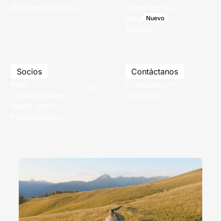
Biblioteca médica
Compromiso
Blog
Nuevo
Empleo
Socios
Contáctanos
Para
Contacta con
organizaciones
nosotros
Hazte socio
Publicaciones