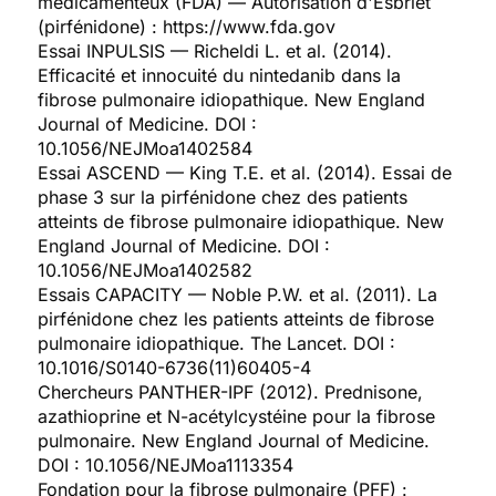
médicamenteux (FDA) — Autorisation d'Esbriet
(pirfénidone) : https://www.fda.gov
Essai INPULSIS — Richeldi L. et al. (2014).
Efficacité et innocuité du nintedanib dans la
fibrose pulmonaire idiopathique. New England
Journal of Medicine. DOI :
10.1056/NEJMoa1402584
Essai ASCEND — King T.E. et al. (2014). Essai de
phase 3 sur la pirfénidone chez des patients
atteints de fibrose pulmonaire idiopathique. New
England Journal of Medicine. DOI :
10.1056/NEJMoa1402582
Essais CAPACITY — Noble P.W. et al. (2011). La
pirfénidone chez les patients atteints de fibrose
pulmonaire idiopathique. The Lancet. DOI :
10.1016/S0140-6736(11)60405-4
Chercheurs PANTHER-IPF (2012). Prednisone,
azathioprine et N-acétylcystéine pour la fibrose
pulmonaire. New England Journal of Medicine.
DOI : 10.1056/NEJMoa1113354
Fondation pour la fibrose pulmonaire (PFF) :