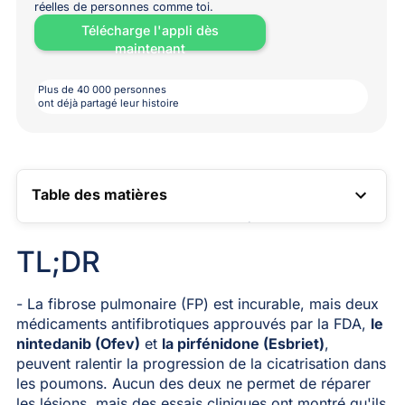
réelles de personnes comme toi.
Télécharge l'appli dès
maintenant
Plus de 40 000 personnes
ont déjà partagé leur histoire
Table des matières
LIEN VERS LA TABLE DES MATIÈRES
TL;DR
- La fibrose pulmonaire (FP) est incurable, mais deux
médicaments antifibrotiques approuvés par la FDA,
le
nintedanib (Ofev)
et
la pirfénidone (Esbriet)
,
peuvent ralentir la progression de la cicatrisation dans
les poumons. Aucun des deux ne permet de réparer
les lésions, mais des essais cliniques ont montré qu'ils