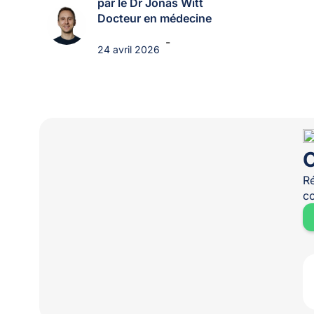
par le Dr Jonas Witt
Docteur en médecine
-
24 avril 2026
O
Ré
co