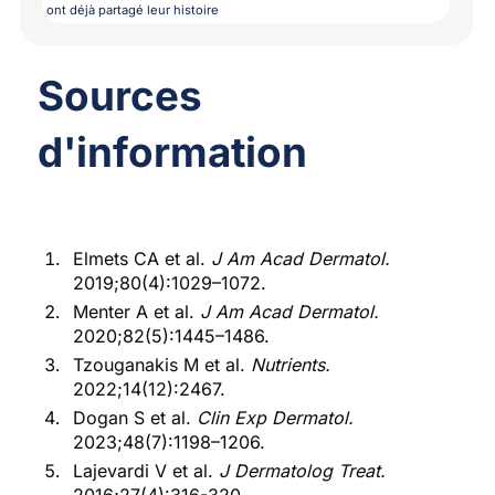
ont déjà partagé leur histoire
Sources
d'information
Elmets CA et al.
J Am Acad Dermatol.
2019;80(4):1029–1072.
Menter A et al.
J Am Acad Dermatol.
2020;82(5):1445–1486.
Tzouganakis M et al.
Nutrients.
2022;14(12):2467.
Dogan S et al.
Clin Exp Dermatol.
2023;48(7):1198–1206.
Lajevardi V et al.
J Dermatolog Treat.
2016;27(4):316-320.