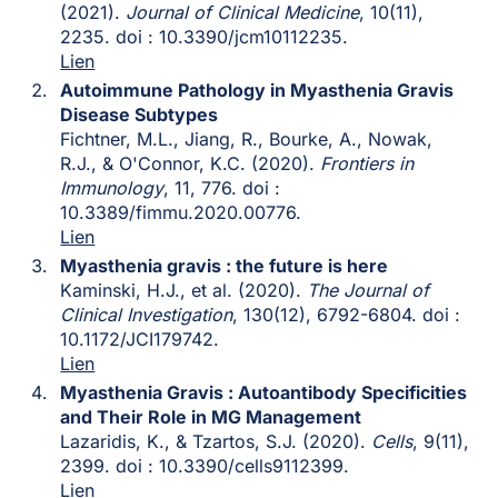
(2021).
Journal of Clinical Medicine
, 10(11),
2235. doi : 10.3390/jcm10112235.
Lien
Autoimmune Pathology in Myasthenia Gravis
Disease Subtypes
Fichtner, M.L., Jiang, R., Bourke, A., Nowak,
R.J., & O'Connor, K.C. (2020).
Frontiers in
Immunology
, 11, 776. doi :
10.3389/fimmu.2020.00776.
Lien
Myasthenia gravis : the future is here
Kaminski, H.J., et al. (2020).
The Journal of
Clinical Investigation
, 130(12), 6792-6804. doi :
10.1172/JCI179742.
Lien
Myasthenia Gravis : Autoantibody Specificities
and Their Role in MG Management
Lazaridis, K., & Tzartos, S.J. (2020).
Cells
, 9(11),
2399. doi : 10.3390/cells9112399.
Lien