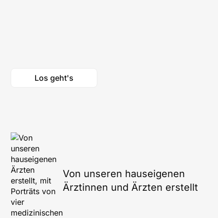
Das Leben nach der
Los geht's
Diagnose
beginnt damit,
sich verstanden zu fühlen
Los geht's
Von unseren hauseigenen
Ärztinnen und Ärzten erstellt