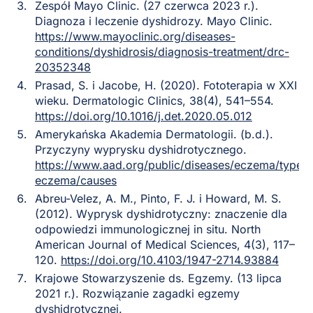
Zespół Mayo Clinic. (27 czerwca 2023 r.).
Diagnoza i leczenie dyshidrozy. Mayo Clinic.
https://www.mayoclinic.org/diseases-
conditions/dyshidrosis/diagnosis-treatment/drc-
20352348
Prasad, S. i Jacobe, H. (2020). Fototerapia w XXI
wieku. Dermatologic Clinics, 38(4), 541–554.
https://doi.org/10.1016/j.det.2020.05.012
Amerykańska Akademia Dermatologii. (b.d.).
Przyczyny wyprysku dyshidrotycznego.
https://www.aad.org/public/diseases/eczema/types/
eczema/causes
Abreu-Velez, A. M., Pinto, F. J. i Howard, M. S.
(2012). Wyprysk dyshidrotyczny: znaczenie dla
odpowiedzi immunologicznej in situ. North
American Journal of Medical Sciences, 4(3), 117–
120.
https://doi.org/10.4103/1947-2714.93884
Krajowe Stowarzyszenie ds. Egzemy. (13 lipca
2021 r.). Rozwiązanie zagadki egzemy
dyshidrotycznej.