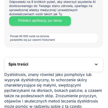
Odpowiedz na 9 krótkich pytań, aby stworzyć asystenta AI
dostosowanego do Twojego stanu zdrowia, opartego na
sprawdzonej wiedzy medycznej i prawdziwych
doświadczeniach osób takich jak Ty.
Pobierz aplikację już teraz
Ponad 40 000 osób na stronie
podzieliło się już swoimi historiami
Spis treści
LINK DO SPISU TREŚCI
Dyshidrosis, znany również jako pompholyx lub
wyprysk dyshidrotyczny, to schorzenie skóry
charakteryzujące się małymi, swędzącymi
pęcherzykami na dłoniach, bokach palców, a czasem
także na podeszwach stóp. Zrozumienie przyczyn,
objawów i skutecznych metod leczenia dyshidrosis
może pomóc w radzeniu sobie z tą często