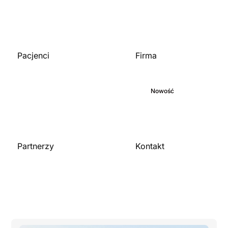
Pacjenci
Firma
Strona główna
O nas
Biblioteka medyczna
Zaangażowanie
Blog
Nowość
Kariera
Partnerzy
Kontakt
Skontaktuj się z nami
Dla organizacji
Zostań partnerem
Publikacje