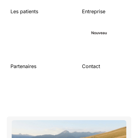
Les patients
Entreprise
Accueil
A propos de
Bibliothèque médicale
Engagement
Blog
Nouveau
Carrières
Partenaires
Contact
Pour les
Contactez-nous
organisations
Devenir partenaire
Publications