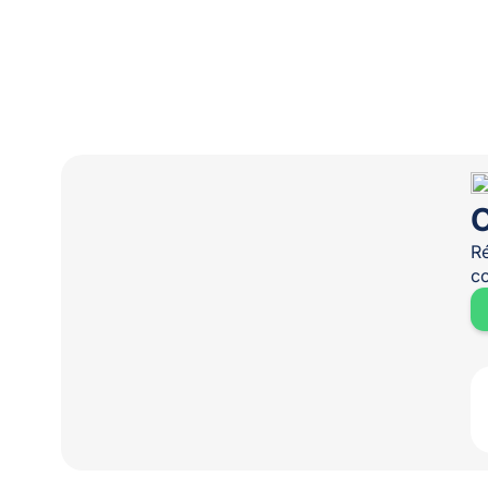
O
Ré
co