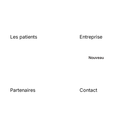
Les patients
Entreprise
Accueil
A propos de
Bibliothèque médicale
Engagement
Blog
Nouveau
Carrières
Partenaires
Contact
Pour les
Contactez-nous
organisations
Devenir partenaire
Publications