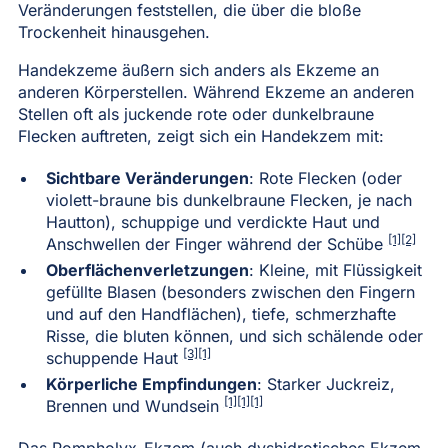
Veränderungen feststellen, die über die bloße
Trockenheit hinausgehen.
Handekzeme äußern sich anders als Ekzeme an
anderen Körperstellen. Während Ekzeme an anderen
Stellen oft als juckende rote oder dunkelbraune
Flecken auftreten, zeigt sich ein Handekzem mit:
Sichtbare Veränderungen
: Rote Flecken (oder
violett-braune bis dunkelbraune Flecken, je nach
Hautton), schuppige und verdickte Haut und
[1]
[2]
Anschwellen der Finger während der Schübe
Oberflächenverletzungen
: Kleine, mit Flüssigkeit
gefüllte Blasen (besonders zwischen den Fingern
und auf den Handflächen), tiefe, schmerzhafte
Risse, die bluten können, und sich schälende oder
[3]
[1]
schuppende Haut
Körperliche Empfindungen
: Starker Juckreiz,
[1][1][1]
Brennen und Wundsein
Das Pompholyx-Ekzem (auch dyshidrotisches Ekzem