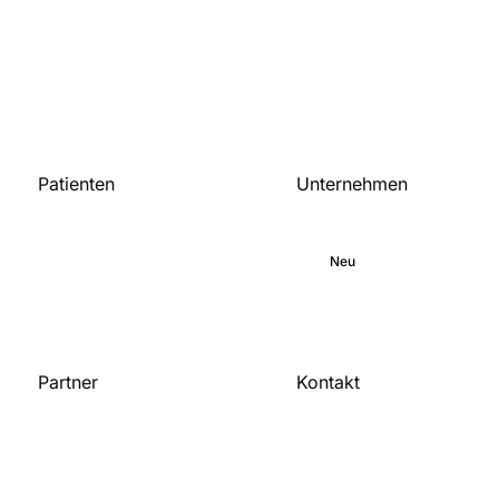
Patienten
Unternehmen
Startseite
Über uns
Medizinische
Engagement
Bibliothek
Blog
Neu
Karriere
Partner
Kontakt
Kontaktiere uns
Für Organisationen
Werde Partner
Veröffentlichungen