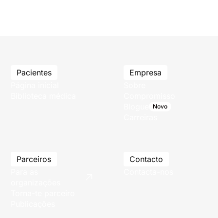
Pacientes
Empresa
Página inicial
Sobre
Biblioteca médica
Compromisso
Blogue
Novo
Carreiras
Parceiros
Contacto
Para as
Contacta-nos
organizações
Torna-te parceiro
Publicações