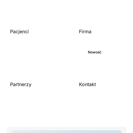
Pacjenci
Firma
Strona główna
O nas
Biblioteka medyczna
Zaangażowanie
Blog
Nowość
Kariera
Partnerzy
Kontakt
Skontaktuj się z nami
Dla organizacji
Zostań partnerem
Publikacje