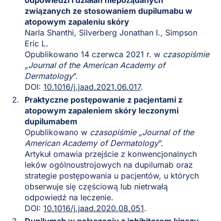
odpowiedzi i działań niepożądanych
związanych ze stosowaniem dupilumabu w
atopowym zapaleniu skóry
Narla Shanthi, Silverberg Jonathan I., Simpson
Eric L.
Opublikowano 14 czerwca 2021 r. w
czasopiśmie
„Journal of the American Academy of
Dermatology
”.
DOI:
10.1016/j.jaad.2021.06.017
.
Praktyczne postępowanie z pacjentami z
atopowym zapaleniem skóry leczonymi
dupilumabem
Opublikowano w
czasopiśmie „Journal of the
American Academy of Dermatology
”.
Artykuł omawia przejście z konwencjonalnych
leków ogólnoustrojowych na dupilumab oraz
strategie postępowania u pacjentów, u których
obserwuje się częściową lub nietrwałą
odpowiedź na leczenie.
DOI:
10.1016/j.jaad.2020.08.051
.