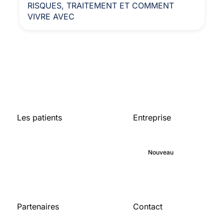
RISQUES, TRAITEMENT ET COMMENT
VIVRE AVEC
Les patients
Entreprise
Accueil
A propos de
Bibliothèque médicale
Engagement
Blog
Nouveau
Carrières
Partenaires
Contact
Pour les
Contactez-nous