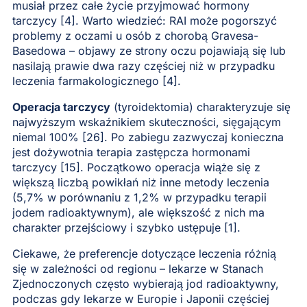
musiał przez całe życie przyjmować hormony
tarczycy [4]. Warto wiedzieć: RAI może pogorszyć
problemy z oczami u osób z chorobą Gravesa-
Basedowa – objawy ze strony oczu pojawiają się lub
nasilają prawie dwa razy częściej niż w przypadku
leczenia farmakologicznego [4].
Operacja tarczycy
(tyroidektomia) charakteryzuje się
najwyższym wskaźnikiem skuteczności, sięgającym
niemal 100% [26]. Po zabiegu zazwyczaj konieczna
jest dożywotnia terapia zastępcza hormonami
tarczycy [15]. Początkowo operacja wiąże się z
większą liczbą powikłań niż inne metody leczenia
(5,7% w porównaniu z 1,2% w przypadku terapii
jodem radioaktywnym), ale większość z nich ma
charakter przejściowy i szybko ustępuje [1].
Ciekawe, że preferencje dotyczące leczenia różnią
się w zależności od regionu – lekarze w Stanach
Zjednoczonych często wybierają jod radioaktywny,
podczas gdy lekarze w Europie i Japonii częściej