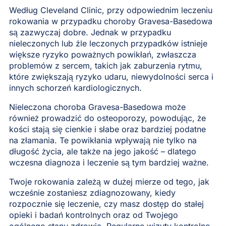
Według Cleveland Clinic, przy odpowiednim leczeniu
rokowania w przypadku choroby Gravesa-Basedowa
są zazwyczaj dobre. Jednak w przypadku
nieleczonych lub źle leczonych przypadków istnieje
większe ryzyko poważnych powikłań, zwłaszcza
problemów z sercem, takich jak zaburzenia rytmu,
które zwiększają ryzyko udaru, niewydolności serca i
innych schorzeń kardiologicznych.
Nieleczona choroba Gravesa-Basedowa może
również prowadzić do osteoporozy, powodując, że
kości stają się cienkie i słabe oraz bardziej podatne
na złamania. Te powikłania wpływają nie tylko na
długość życia, ale także na jego jakość – dlatego
wczesna diagnoza i leczenie są tym bardziej ważne.
Twoje rokowania zależą w dużej mierze od tego, jak
wcześnie zostaniesz zdiagnozowany, kiedy
rozpocznie się leczenie, czy masz dostęp do stałej
opieki i badań kontrolnych oraz od Twojego
ogólnego stanu zdrowia. Regularne wizyty kontrolne