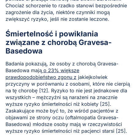
Chociaż schorzenie to rzadko stanowi bezpośrednie
zagrożenie dla życia, niektóre czynniki mogą
zwiększyć ryzyko, jeśli nie zostanie leczone.
Śmiertelność i powikłania
związane z chorobą Gravesa-
Basedowa
Badania pokazują, że osoby z chorobą Gravesa-
Basedowa mają
o 23% większe
prawdopodobieństwo zgonu z
jakiejkolwiek
przyczyny w porównaniu z osobami, które nie cierpią
na tę chorobę [12]. Ryzyko to nie jest jednakowe dla
wszystkich – mężczyźni są narażeni na znacznie
wyższe ryzyko śmiertelności niż kobiety [25].
Zaskakujące może być to, że wśród pacjentów z
objawami ze strony oczu (oftalmopatia Gravesa-
Basedowa) młodsze osoby mają w rzeczywistości
wyższe ryzyko śmiertelności niż pacjenci starsi [25].