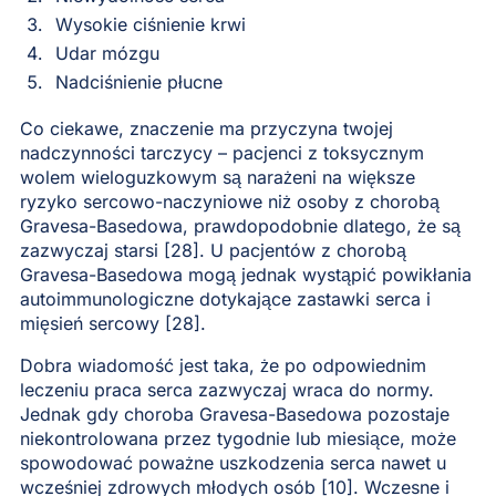
Wysokie ciśnienie krwi
Udar mózgu
Nadciśnienie płucne
Co ciekawe, znaczenie ma przyczyna twojej
nadczynności tarczycy – pacjenci z toksycznym
wolem wieloguzkowym są narażeni na większe
ryzyko sercowo-naczyniowe niż osoby z chorobą
Gravesa-Basedowa, prawdopodobnie dlatego, że są
zazwyczaj starsi [28]. U pacjentów z chorobą
Gravesa-Basedowa mogą jednak wystąpić powikłania
autoimmunologiczne dotykające zastawki serca i
mięsień sercowy [28].
Dobra wiadomość jest taka, że po odpowiednim
leczeniu praca serca zazwyczaj wraca do normy.
Jednak gdy choroba Gravesa-Basedowa pozostaje
niekontrolowana przez tygodnie lub miesiące, może
spowodować poważne uszkodzenia serca nawet u
wcześniej zdrowych młodych osób [10]. Wczesne i