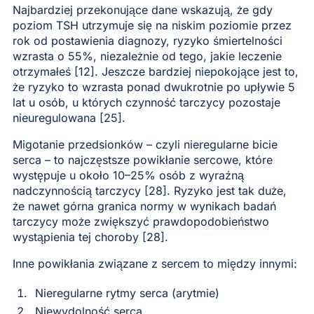
Najbardziej przekonujące dane wskazują, że gdy
poziom TSH utrzymuje się na niskim poziomie przez
rok od postawienia diagnozy, ryzyko śmiertelności
wzrasta o 55%, niezależnie od tego, jakie leczenie
otrzymałeś [12]. Jeszcze bardziej niepokojące jest to,
że ryzyko to wzrasta ponad dwukrotnie po upływie 5
lat u osób, u których czynność tarczycy pozostaje
nieuregulowana [25].
Migotanie przedsionków – czyli nieregularne bicie
serca – to najczęstsze powikłanie sercowe, które
występuje u około 10–25% osób z wyraźną
nadczynnością tarczycy [28]. Ryzyko jest tak duże,
że nawet górna granica normy w wynikach badań
tarczycy może zwiększyć prawdopodobieństwo
wystąpienia tej choroby [28].
Inne powikłania związane z sercem to między innymi:
Nieregularne rytmy serca (arytmie)
Niewydolność serca