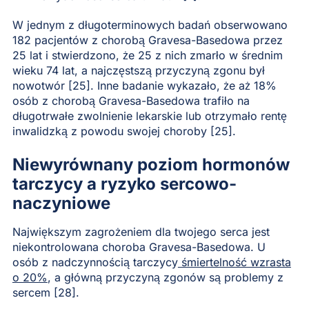
W jednym z długoterminowych badań obserwowano
182 pacjentów z chorobą Gravesa-Basedowa przez
25 lat i stwierdzono, że 25 z nich zmarło w średnim
wieku 74 lat, a najczęstszą przyczyną zgonu był
nowotwór [25]. Inne badanie wykazało, że aż 18%
osób z chorobą Gravesa-Basedowa trafiło na
długotrwałe zwolnienie lekarskie lub otrzymało rentę
inwalidzką z powodu swojej choroby [25].
Niewyrównany poziom hormonów
tarczycy a ryzyko sercowo-
naczyniowe
Największym zagrożeniem dla twojego serca jest
niekontrolowana choroba Gravesa-Basedowa. U
osób z nadczynnością tarczycy
śmiertelność wzrasta
o 20%
, a główną przyczyną zgonów są problemy z
sercem [28].