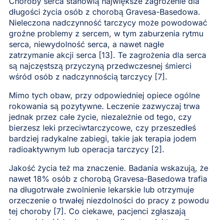
Choroby serca stanowią największe zagrożenie dla
długości życia osób z chorobą Gravesa-Basedowa.
Nieleczona nadczynność tarczycy może powodować
groźne problemy z sercem, w tym zaburzenia rytmu
serca, niewydolność serca, a nawet nagłe
zatrzymanie akcji serca [13]. Te zagrożenia dla serca
są najczęstszą przyczyną przedwczesnej śmierci
wśród osób z nadczynnością tarczycy [7].
Mimo tych obaw, przy odpowiedniej opiece ogólne
rokowania są pozytywne. Leczenie zazwyczaj trwa
jednak przez całe życie, niezależnie od tego, czy
bierzesz leki przeciwtarczycowe, czy przeszedłeś
bardziej radykalne zabiegi, takie jak terapia jodem
radioaktywnym lub operacja tarczycy [2].
Jakość życia też ma znaczenie. Badania wskazują, że
nawet 18% osób z chorobą Gravesa-Basedowa trafia
na długotrwałe zwolnienie lekarskie lub otrzymuje
orzeczenie o trwałej niezdolności do pracy z powodu
tej choroby [7]. Co ciekawe, pacjenci zgłaszają