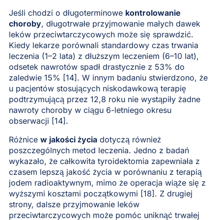
Jeśli chodzi o długoterminowe
kontrolowanie
choroby
, długotrwałe przyjmowanie małych dawek
leków przeciwtarczycowych może się sprawdzić.
Kiedy lekarze porównali standardowy czas trwania
leczenia (1–2 lata) z dłuższym leczeniem (6–10 lat),
odsetek nawrotów spadł drastycznie z 53% do
zaledwie 15% [14]. W innym badaniu stwierdzono, że
u pacjentów stosujących niskodawkową terapię
podtrzymującą przez 12,8 roku nie wystąpiły żadne
nawroty choroby w ciągu 6-letniego okresu
obserwacji [14].
Różnice
w jakości życia
dotyczą również
poszczególnych metod leczenia. Jedno z badań
wykazało, że całkowita tyroidektomia zapewniała z
czasem lepszą jakość życia w porównaniu z terapią
jodem radioaktywnym, mimo że operacja wiąże się z
wyższymi kosztami początkowymi [18]. Z drugiej
strony, dalsze przyjmowanie leków
przeciwtarczycowych może pomóc uniknąć trwałej