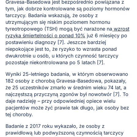
Gravesa-Basedowa jest bezpośrednio powiązana z
tym, jak dobrze kontrolowane są poziomy hormonów
tarczycy. Badania wskazują, że osoby z
utrzymującym się niskim poziomem hormonu
tyreotropowego (TSH) mogą być narażone na
wzrost
ryzyka śmiertelności o ponad 10%
już 6 miesięcy po
postawieniu diagnozy [7]. Jeszcze bardziej
niepokojące jest to, że ryzyko to wzrasta ponad
dwukrotnie u osób, u których czynność tarczycy
pozostaje niekontrolowana po 5 latach [7].
Wyniki 25-letniego badania, w którym obserwowano
182 osoby z chorobą Gravesa-Basedowa, pokazały,
że 25 uczestników zmarło w średnim wieku 74 lat, a
najczęstszą przyczyną zgonów był nowotwór [7]. To
daje nadzieję – przy odpowiedniej opiece wielu
pacjentów może żyć prawie tak długo, jak osoby bez
tej choroby.
Badanie z 2017 roku wykazało, że osoby z
prawidłową lub podwyższoną czynnością tarczycy