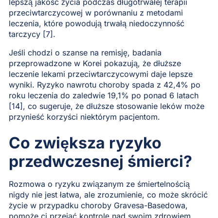
lepszą jakość życia podczas długotrwałej terapii
przeciwtarczycowej w porównaniu z metodami
leczenia, które powodują trwałą niedoczynność
tarczycy [7].
Jeśli chodzi o szanse na remisję, badania
przeprowadzone w Korei pokazują, że dłuższe
leczenie lekami przeciwtarczycowymi daje lepsze
wyniki. Ryzyko nawrotu choroby spada z 42,4% po
roku leczenia do zaledwie 19,1% po ponad 6 latach
[14], co sugeruje, że dłuższe stosowanie leków może
przynieść korzyści niektórym pacjentom.
Co zwiększa ryzyko
przedwczesnej śmierci?
Rozmowa o ryzyku związanym ze śmiertelnością
nigdy nie jest łatwa, ale zrozumienie, co może skrócić
życie w przypadku choroby Gravesa-Basedowa,
pomoże ci przejąć kontrolę nad swoim zdrowiem.