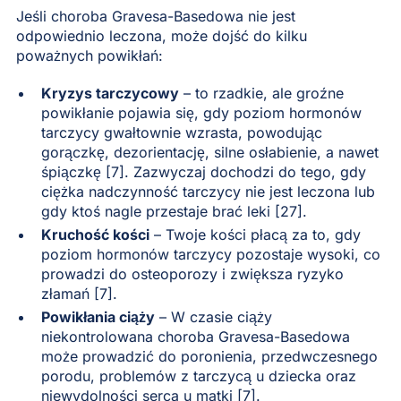
Jeśli choroba Gravesa-Basedowa nie jest
odpowiednio leczona, może dojść do kilku
poważnych powikłań:
Kryzys tarczycowy
– to rzadkie, ale groźne
powikłanie pojawia się, gdy poziom hormonów
tarczycy gwałtownie wzrasta, powodując
gorączkę, dezorientację, silne osłabienie, a nawet
śpiączkę [7]. Zazwyczaj dochodzi do tego, gdy
ciężka nadczynność tarczycy nie jest leczona lub
gdy ktoś nagle przestaje brać leki [27].
Kruchość kości
– Twoje kości płacą za to, gdy
poziom hormonów tarczycy pozostaje wysoki, co
prowadzi do osteoporozy i zwiększa ryzyko
złamań [7].
Powikłania ciąży
– W czasie ciąży
niekontrolowana choroba Gravesa-Basedowa
może prowadzić do poronienia, przedwczesnego
porodu, problemów z tarczycą u dziecka oraz
niewydolności serca u matki [7].