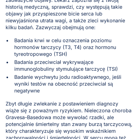
historią medyczną, sprawdzi, czy występują takie
objawy jak przyspieszone bicie serca lub
niewyjaśniona utrata wagi, a także zleci wykonanie
kilku badań. Zazwyczaj obejmują one:
Badania krwi w celu oznaczenia poziomu
hormonów tarczycy (T3, T4) oraz hormonu
tyreotropowego (TSH)
Badania przeciwciał wykrywające
immunoglobuliny stymulujące tarczycę (TSI)
Badanie wychwytu jodu radioaktywnego, jeśli
wyniki testów na obecność przeciwciał są
negatywne
Zbyt długie zwlekanie z postawieniem diagnozy
wiąże się z poważnym ryzykiem. Nieleczona choroba
Gravesa-Basedowa może wywołać rzadki, ale
potencjalnie śmiertelny stan zwany burzą tarczycową,
który charakteryzuje się wysokim wskaźnikiem
zachorowalności i śmiertelności. W sercu mogą też