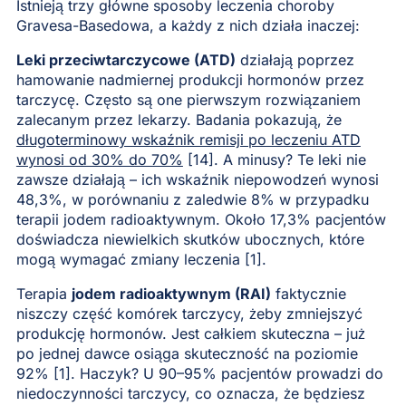
Istnieją trzy główne sposoby leczenia choroby
Gravesa-Basedowa, a każdy z nich działa inaczej:
Leki przeciwtarczycowe (ATD)
działają poprzez
hamowanie nadmiernej produkcji hormonów przez
tarczycę. Często są one pierwszym rozwiązaniem
zalecanym przez lekarzy. Badania pokazują, że
długoterminowy wskaźnik remisji po leczeniu ATD
wynosi od 30% do 70%
[14]. A minusy? Te leki nie
zawsze działają – ich wskaźnik niepowodzeń wynosi
48,3%, w porównaniu z zaledwie 8% w przypadku
terapii jodem radioaktywnym. Około 17,3% pacjentów
doświadcza niewielkich skutków ubocznych, które
mogą wymagać zmiany leczenia [1].
Terapia
jodem radioaktywnym (RAI)
faktycznie
niszczy część komórek tarczycy, żeby zmniejszyć
produkcję hormonów. Jest całkiem skuteczna – już
po jednej dawce osiąga skuteczność na poziomie
92% [1]. Haczyk? U 90–95% pacjentów prowadzi do
niedoczynności tarczycy, co oznacza, że będziesz