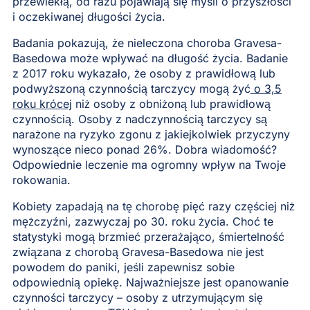
przewlekłą, od razu pojawiają się myśli o przyszłości
i oczekiwanej długości życia.
Badania pokazują, że nieleczona choroba Gravesa-
Basedowa może wpływać na długość życia. Badanie
z 2017 roku wykazało, że osoby z prawidłową lub
podwyższoną czynnością tarczycy mogą żyć
o 3,5
roku krócej
niż osoby z obniżoną lub prawidłową
czynnością. Osoby z nadczynnością tarczycy są
narażone na ryzyko zgonu z jakiejkolwiek przyczyny
wynoszące nieco ponad 26%. Dobra wiadomość?
Odpowiednie leczenie ma ogromny wpływ na Twoje
rokowania.
Kobiety zapadają na tę chorobę pięć razy częściej niż
mężczyźni, zazwyczaj po 30. roku życia. Choć te
statystyki mogą brzmieć przerażająco, śmiertelność
związana z chorobą Gravesa-Basedowa nie jest
powodem do paniki, jeśli zapewnisz sobie
odpowiednią opiekę. Najważniejsze jest opanowanie
czynności tarczycy – osoby z utrzymującym się