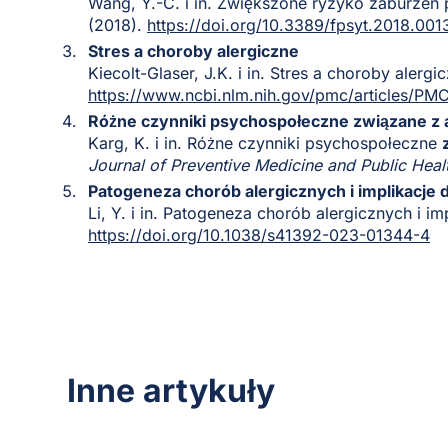
Wang, Y.-C. i in. Zwiększone ryzyko zaburzeń
(2018).
https://doi.org/10.3389/fpsyt.2018.001
Stres a choroby alergiczne
Kiecolt-Glaser, J.K. i in. Stres a choroby alergi
https://www.ncbi.nlm.nih.gov/pmc/articles/P
Różne czynniki psychospołeczne związane z 
Karg, K. i in. Różne czynniki psychospołeczne
Journal of Preventive Medicine and Public Heal
Patogeneza chorób alergicznych i implikacje 
Li, Y. i in. Patogeneza chorób alergicznych i i
https://doi.org/10.1038/s41392-023-01344-4
Inne artykuły