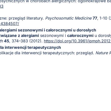
 psychicznych w chorobach alergicznych: ogólnokrajowe b
33
czne: przegląd literatury.
Psychosomatic Medicine
77
, 1-10 
MC4384507/
alergiami sezonowymi i całorocznymi u dorosłych
związane z alergiami
sezonowymi i
całorocznymi
u dorosł
th
45
, 374–383 (2012).
https://doi.org/10.3961/jpmph.2012
dla interwencji terapeutycznych
mplikacje dla interwencji terapeutycznych: przegląd.
Nature 