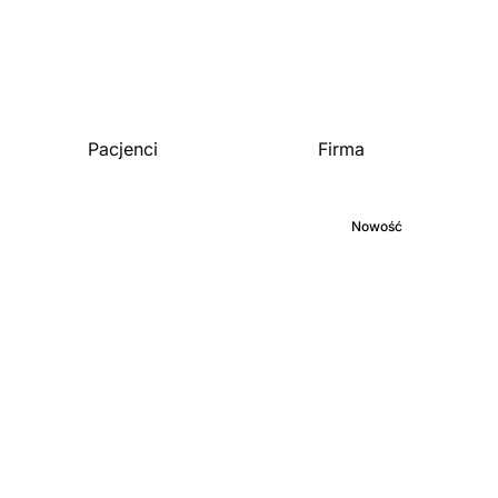
Pacjenci
Firma
Strona główna
O nas
Biblioteka medyczna
Zaangażowanie
Blog
Nowość
Kariera