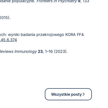
adanie populacyjne.
Frontiers in Psychiatry
9
, 133
(2015).
ych: wyniki badania przekrojowego KORA FF4.
.45.6.374
Reviews Immunology
23
, 1–16 (2023).
Wszystkie posty