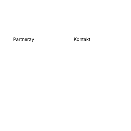
Partnerzy
Kontakt
Skontaktuj się z nami
Dla organizacji
Zostań partnerem
Publikacje