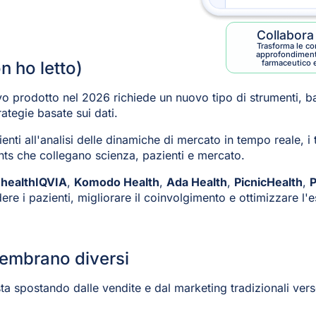
Collabora
Trasforma le co
approfondimenti 
n ho letto)
farmaceutico e
 prodotto nel 2026 richiede un nuovo tipo di strumenti, basa
rategie basate sui dati.
enti all'analisi delle dinamiche di mercato in tempo reale, i
ghts che collegano scienza, pazienti e mercato.
health
IQVIA
,
Komodo Health
,
Ada Health
,
PicnicHealth
,
P
ere i pazienti, migliorare il coinvolgimento e ottimizzare l
sembrano diversi
 sta spostando dalle vendite e dal marketing tradizionali ve