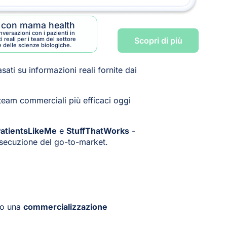
 con mama health
nversazioni con i pazienti in
reali per i team del settore
Scopri di più
 delle scienze biologiche.
ti su informazioni reali fornite dai
 team commerciali più efficaci oggi
atientsLikeMe
e
StuffThatWorks
-
'esecuzione del go-to-market.
rso una
commercializzazione