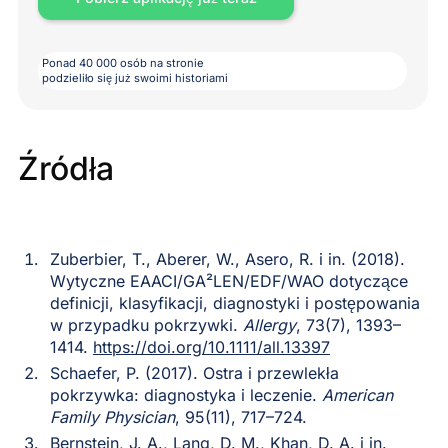
Ponad 40 000 osób na stronie
podzieliło się już swoimi historiami
Źródła
Zuberbier, T., Aberer, W., Asero, R. i in. (2018).
Wytyczne EAACI/GA²LEN/EDF/WAO dotyczące
definicji, klasyfikacji, diagnostyki i postępowania
w przypadku pokrzywki.
Allergy
, 73(7), 1393–
1414.
https://doi.org/10.1111/all.13397
Schaefer, P. (2017). Ostra i przewlekła
pokrzywka: diagnostyka i leczenie.
American
Family Physician
, 95(11), 717–724.
Bernstein, J. A., Lang, D. M., Khan, D. A. i in.