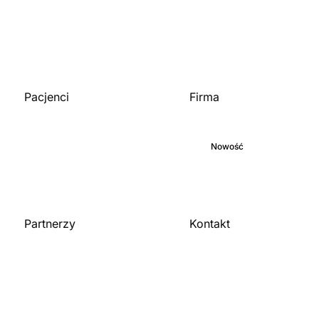
Pacjenci
Firma
Strona główna
O nas
Biblioteka medyczna
Zaangażowanie
Blog
Nowość
Kariera
Partnerzy
Kontakt
Skontaktuj się z nami
Dla organizacji
Zostań partnerem
Publikacje