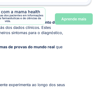
a com a mama health
sas dos pacientes em informações
s farmacêuticas e de ciências da
Aprende mais
vida.
rea da saúde,
o mapeamento do
ás dos dados clínicos. Estes
iros sintomas para o diagnóstico,
rmas de provas do mundo real
que
ente experimenta ao longo dos seus