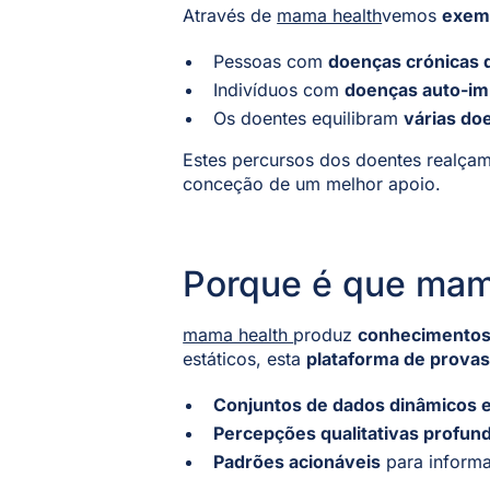
Através de
mama health
vemos
exemp
Pessoas com
doenças crónicas 
Indivíduos com
doenças auto-i
Os doentes equilibram
várias do
Estes percursos dos doentes realçam
conceção de um melhor apoio.
Porque é que mama
mama health
produz
conhecimentos
estáticos, esta
plataforma de provas
Conjuntos de dados dinâmicos e
Percepções qualitativas profun
Padrões acionáveis
para informa