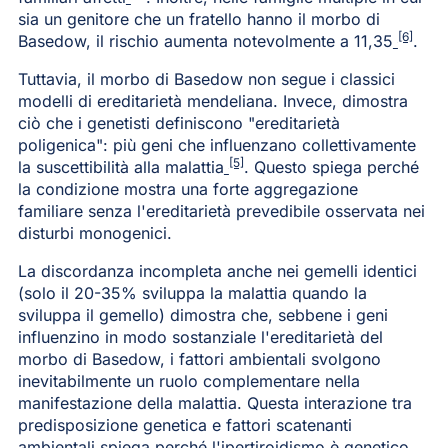
sia un genitore che un fratello hanno il morbo di
[6]
Basedow, il rischio aumenta notevolmente a 11,35
.
Tuttavia, il morbo di Basedow non segue i classici
modelli di ereditarietà mendeliana. Invece, dimostra
ciò che i genetisti definiscono "ereditarietà
poligenica": più geni che influenzano collettivamente
[5]
la suscettibilità alla malattia
. Questo spiega perché
la condizione mostra una forte aggregazione
familiare senza l'ereditarietà prevedibile osservata nei
disturbi monogenici.
La discordanza incompleta anche nei gemelli identici
(solo il 20-35% sviluppa la malattia quando la
sviluppa il gemello) dimostra che, sebbene i geni
influenzino in modo sostanziale l'ereditarietà del
morbo di Basedow, i fattori ambientali svolgono
inevitabilmente un ruolo complementare nella
manifestazione della malattia. Questa interazione tra
predisposizione genetica e fattori scatenanti
ambientali spiega perché l'ipertiroidismo è genetico,