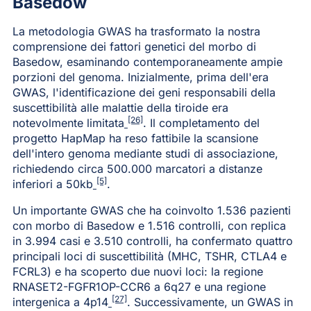
Basedow
La metodologia GWAS ha trasformato la nostra
comprensione dei fattori genetici del morbo di
Basedow, esaminando contemporaneamente ampie
porzioni del genoma. Inizialmente, prima dell'era
GWAS, l'identificazione dei geni responsabili della
suscettibilità alle malattie della tiroide era
[26]
notevolmente limitata
. Il completamento del
progetto HapMap ha reso fattibile la scansione
dell'intero genoma mediante studi di associazione,
richiedendo circa 500.000 marcatori a distanze
[5]
inferiori a 50kb
.
Un importante GWAS che ha coinvolto 1.536 pazienti
con morbo di Basedow e 1.516 controlli, con replica
in 3.994 casi e 3.510 controlli, ha confermato quattro
principali loci di suscettibilità (MHC, TSHR, CTLA4 e
FCRL3) e ha scoperto due nuovi loci: la regione
RNASET2-FGFR1OP-CCR6 a 6q27 e una regione
[27]
intergenica a 4p14
. Successivamente, un GWAS in