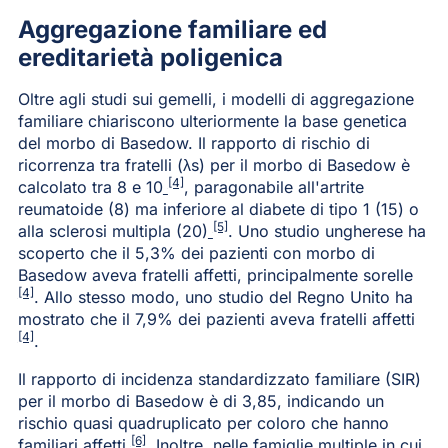
Aggregazione familiare ed
ereditarietà poligenica
Oltre agli studi sui gemelli, i modelli di aggregazione
familiare chiariscono ulteriormente la base genetica
del morbo di Basedow. Il rapporto di rischio di
ricorrenza tra fratelli (λs) per il morbo di Basedow è
[4]
calcolato tra 8 e 10
, paragonabile all'artrite
reumatoide (8) ma inferiore al diabete di tipo 1 (15) o
[5]
alla sclerosi multipla (20)
. Uno studio ungherese ha
scoperto che il 5,3% dei pazienti con morbo di
Basedow aveva fratelli affetti, principalmente sorelle
[4]
. Allo stesso modo, uno studio del Regno Unito ha
mostrato che il 7,9% dei pazienti aveva fratelli affetti
[4]
.
Il rapporto di incidenza standardizzato familiare (SIR)
per il morbo di Basedow è di 3,85, indicando un
rischio quasi quadruplicato per coloro che hanno
[6]
familiari affetti
. Inoltre, nelle famiglie multiple in cui