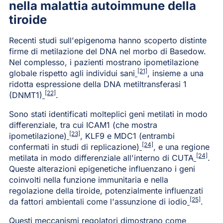
nella malattia autoimmune della
tiroide
Recenti studi sull'epigenoma hanno scoperto distinte
firme di metilazione del DNA nel morbo di Basedow.
Nel complesso, i pazienti mostrano ipometilazione
[21]
globale rispetto agli individui sani
, insieme a una
ridotta espressione della DNA metiltransferasi 1
[22]
(DNMT1)
.
Sono stati identificati molteplici geni metilati in modo
differenziale, tra cui ICAM1 (che mostra
[23]
ipometilazione)
, KLF9 e MDC1 (entrambi
[24]
confermati in studi di replicazione)
, e una regione
[24]
metilata in modo differenziale all'interno di CUTA
.
Queste alterazioni epigenetiche influenzano i geni
coinvolti nella funzione immunitaria e nella
regolazione della tiroide, potenzialmente influenzati
[25]
da fattori ambientali come l'assunzione di iodio
.
Questi meccanismi regolatori dimostrano come