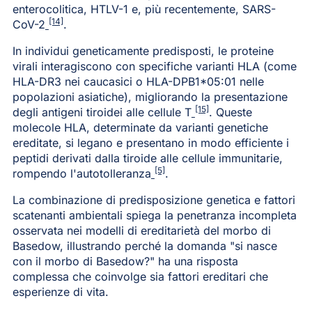
enterocolitica, HTLV-1 e, più recentemente, SARS-
[14]
CoV-2
.
In individui geneticamente predisposti, le proteine
virali interagiscono con specifiche varianti HLA (come
HLA-DR3 nei caucasici o HLA-DPB1*05:01 nelle
popolazioni asiatiche), migliorando la presentazione
[15]
degli antigeni tiroidei alle cellule T
. Queste
molecole HLA, determinate da varianti genetiche
ereditate, si legano e presentano in modo efficiente i
peptidi derivati dalla tiroide alle cellule immunitarie,
[5]
rompendo l'autotolleranza
.
La combinazione di predisposizione genetica e fattori
scatenanti ambientali spiega la penetranza incompleta
osservata nei modelli di ereditarietà del morbo di
Basedow, illustrando perché la domanda "si nasce
con il morbo di Basedow?" ha una risposta
complessa che coinvolge sia fattori ereditari che
esperienze di vita.