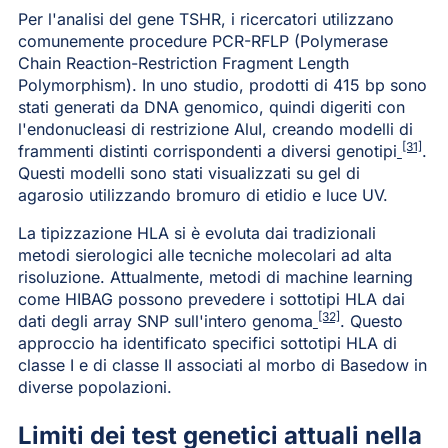
Per l'analisi del gene TSHR, i ricercatori utilizzano
comunemente procedure PCR-RFLP (Polymerase
Chain Reaction-Restriction Fragment Length
Polymorphism). In uno studio, prodotti di 415 bp sono
stati generati da DNA genomico, quindi digeriti con
l'endonucleasi di restrizione AluI, creando modelli di
[31]
frammenti distinti corrispondenti a diversi genotipi
.
Questi modelli sono stati visualizzati su gel di
agarosio utilizzando bromuro di etidio e luce UV.
La tipizzazione HLA si è evoluta dai tradizionali
metodi sierologici alle tecniche molecolari ad alta
risoluzione. Attualmente, metodi di machine learning
come HIBAG possono prevedere i sottotipi HLA dai
[32]
dati degli array SNP sull'intero genoma
. Questo
approccio ha identificato specifici sottotipi HLA di
classe I e di classe II associati al morbo di Basedow in
diverse popolazioni.
Limiti dei test genetici attuali nella