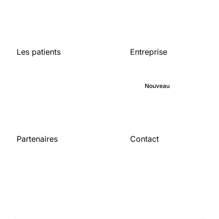
Les patients
Entreprise
Accueil
A propos de
Bibliothèque médicale
Engagement
Blog
Nouveau
Carrières
Partenaires
Contact
Pour les
Contactez-nous
organisations
Devenir partenaire
Publications